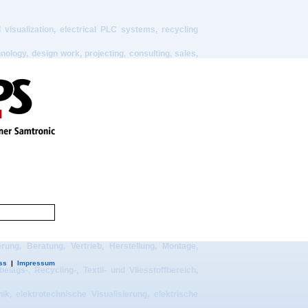
al visualization, electrical PLC systems, recycling
ology, design work, projecting, consulting, sales,
material, flooring, recycling, textile and nonwoven
-Service von Sondermaschinen und -anlagen für den
presse, Doppelbandpresse, Bodenbelag, elastische
nen, Beschichtungsmaschinen, Textilmaschinen,
e belt press, flooring, resilient flooring, carpet,
nt, nonwoven equipment, plastic equipment, rubber
service of tailor made machinery and plants for the
ierung, Beratung, Vertrieb, Herstellung, Montage,
ss
|
Impressum
gs-, Recycling-, Textil- und Vliesstoffbereich,
, elektrotechnische Visualisierung, elektrische