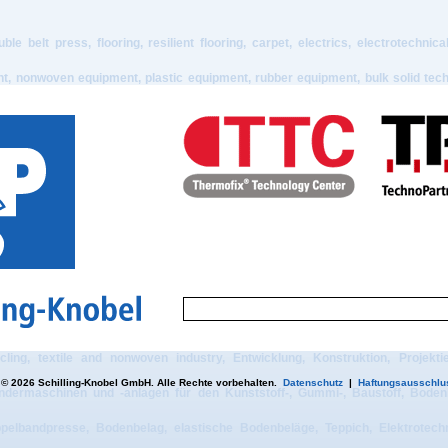
le belt press, flooring, resilient flooring, carpet, electrics, electrotechnic
t, nonwoven equipment, plastic equipment, rubber equipment, bulk solid techn
 service of tailor made machinery and plants for the plastic, rubber, building 
ng, Beratung, Vertrieb, Herstellung, Montage, Inbetriebnahme und After Sales
cycling-, Textil- und Vliesstoffbereich, Streumaschinen, Streutechnik, Band
otechnische Visualisierung, elektrische Steuerungen, Recyclingmaschi
chinen, Schüttguttechnik, scatter coaters, scatter process, belt press, doubl
rical PLC systems, recycling equipment, scattering equipment, textile equipme
jecting, consulting, sales, manufacturing, assembly + start-up and after sales 
cycling, textile and nonwoven industry, Entwicklung, Konstruktion, Projekt
© 2026 Schilling-Knobel GmbH. Alle Rechte vorbehalten.
Datenschutz
|
Haftungsausschlu
dermaschinen und -anlagen für den Kunststoff-, Gummi-, Baustoff, Bodenbela
elbandpresse, Bodenbelag, elastische Bodenbeläge, Teppich, Elektrotechnik