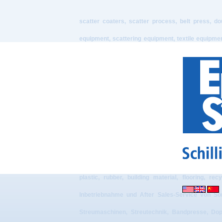
scatter coaters, scatter process, belt press, doub
equipment, scattering equipment, textile equipmen
manufacturing, assembly + start-up and after sales
industry, Entwicklung, Konstruktion, Projektieru
Kunststoff-, Gummi-, Baustoff, Bodenbelags-, Re
Bodenbeläge, Teppich, Elektrotechnik, elektr
Vliesstoffmaschinen, Kunststoffmaschinen, Gummimas
electrics, electrotechnical visualization, elect
equipment, bulk solid technology, design work, pro
plastic, rubber, building material, flooring, re
Inbetriebnahme und After Sales-Service von Son
Streumaschinen, Streutechnik, Bandpresse, Dopp