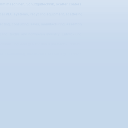
mimaschinen, Schüttguttechnik, scatter coaters,
ctrical PLC systems, recycling equipment, scattering
ecting, consulting, sales, manufacturing, assembly
ycling, textile and nonwoven industry, Entwicklung,
schinen und -anlagen für den Kunststoff-, Gummi-,
sse, Bodenbelag, elastische Bodenbeläge, Teppich,