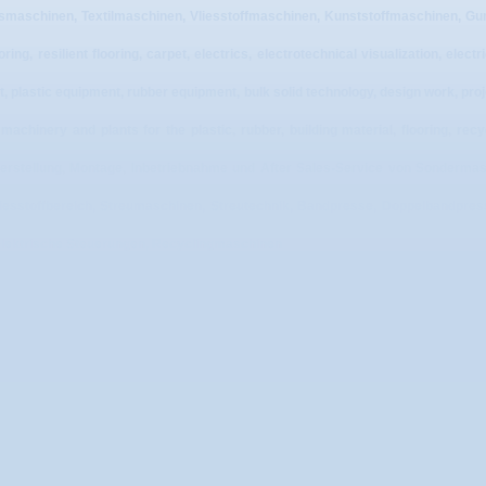
maschinen, Textilmaschinen, Vliesstoffmaschinen, Kunststoffmaschinen, Gum
oring, resilient flooring, carpet, electrics, electrotechnical visualization, ele
 plastic equipment, rubber equipment, bulk solid technology, design work, proj
machinery and plants for the plastic, rubber, building material, flooring, rec
 Herstellung, Montage, Inbetriebnahme und After Sales-Service von Sonderma
Vliesstoffbereich, Streumaschinen, Streutechnik, Bandpresse, Doppelbandpre
, elektrische Steuerungen, Recyclingmaschinen