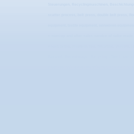
Steuerungen, Recyclingmaschinen, Beschichtungs
scatter process, belt press, double belt press, flo
equipment, textile equipment, nonwoven equipment,
+ start-up and after sales service of tailor made 
Konstruktion, Projektierung, Beratung, Vertrieb,
Baustoff, Bodenbelags-, Recycling-, Textil- und 
Elektrotechnik, elektrotechnische Visualisierung